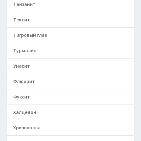
Танзанит
Тектит
Тигровый глаз
Турмалин
Унакит
Флюорит
Фуксит
Халцедон
Хризоколла