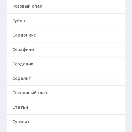
Розовый опал
Рубин
Сардоникс
Серафинит
Сердолик
Содалит
Соколиный глаз
Статьи
Сугинит