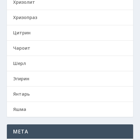
Хризолит
Хризопраз
Цитрин
Чароит
Шерл
Эгирин
Янтарь
Яшма
META