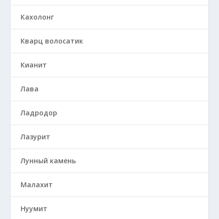
Кахолонг
Кварц волосатик
Кианит
Лава
Ладродор
Лазурит
Лунный камень
Малахит
Нуумит