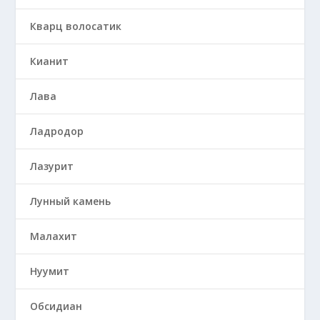
Кварц волосатик
Кианит
Лава
Ладродор
Лазурит
Лунный камень
Малахит
Нуумит
Обсидиан