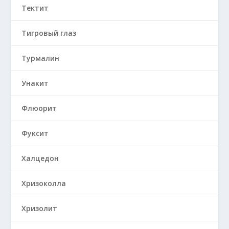
Тектит
Тигровый глаз
Турмалин
Унакит
Флюорит
Фуксит
Халцедон
Хризоколла
Хризолит