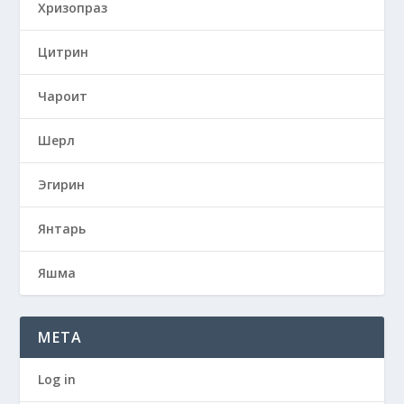
Хризопраз
Цитрин
Чароит
Шерл
Эгирин
Янтарь
Яшма
META
Log in