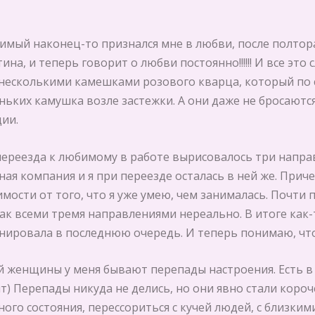
мый наконец-то признался мне в любви, после полтора
на, и теперь говорит о любви постоянно!!!!!! И все это 
с несколькими камешками розового кварца, который п
ьких камушка возле застежки. А они даже не бросаются 
ии.
переезда к любимому в работе вырисовалось три напра
пная компания и я при переезде осталась в ней же. Прич
имости от того, что я уже умею, чем занималась. Почти
как всеми тремя направлениями нереально. В итоге как
ланировала в последнюю очередь. И теперь понимаю, ч
й женщины у меня бывают перепады настроения. Есть в 
т) Перепады никуда не делись, но они явно стали короч
ого состояния, перессориться с кучей людей, с близким