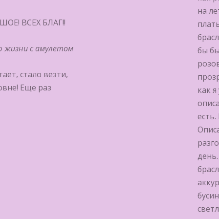
на ле
ОЕ! ВСЕХ БЛАГ!!
плать
брасл
ю жизни с амулетом
бы б
розов
ает, стало везти,
прозр
овне! Еще раз
как я
описа
есть.
Описа
разг
день
брасл
аккур
бусин
светл