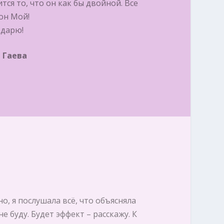
тся то, что он как бы двойной. Все
он Мой!
одарю!
 Гаева
о, я послушала всё, что объясняла
 буду. Будет эффект – расскажу. К