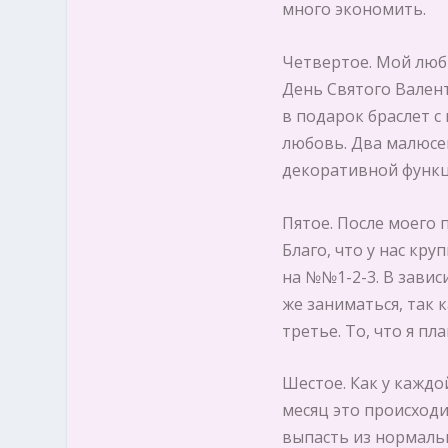
много экономить.
Четвертое. Мой люби
День Святого Валенти
в подарок браслет 
любовь. Два малюсен
декоративной функц
Пятое. После моего 
Благо, что у нас кру
на №№1-2-3. В завис
же заниматься, так 
третье. То, что я п
Шестое. Как у каждо
месяц это происходи
выпасть из нормальн