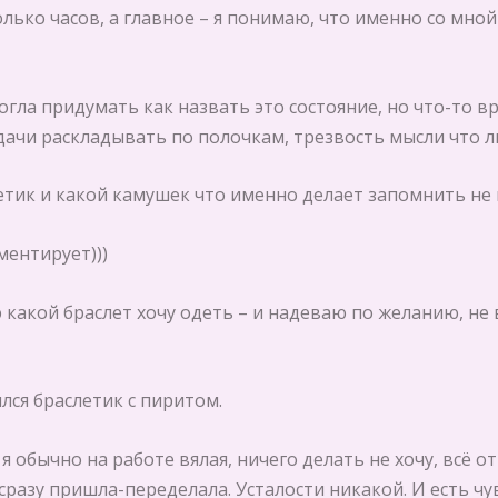
олько часов, а главное – я понимаю, что именно со мно
огла придумать как назвать это состояние, но что-то в
дачи раскладывать по полочкам, трезвость мысли что ли
тик и какой камушек что именно делает запомнить не 
ентирует)))
какой браслет хочу одеть – и надеваю по желанию, не
ился браслетик с пиритом.
 я обычно на работе вялая, ничего делать не хочу, всё 
 сразу пришла-переделала. Усталости никакой. И есть чу