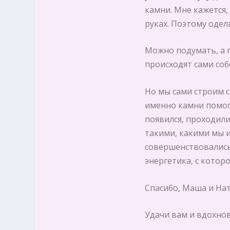
камни. Мне кажется,
руках. Поэтому одела
Можно подумать, а п
происходят сами собо
Но мы сами строим с
именно камни помог
появился, проходили
такими, какими мы 
совершенствовались 
энергетика, с которо
Спасибо, Маша и На
Удачи вам и вдохнов