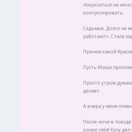
покукситься на неск
контролировать.
Седьмое. Долго не м
работают». Стала за
Причем какой брасле
Пусть Маша прокомм
Просто утром думаю 
делает.
А вчера у меня появ
После ночи в поезде
узнаю себя! Кучу дел