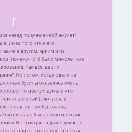
аса назад получила свой амулет!
ла, из-за того что я его
тавляла другим, ярким и из
ов (почему-то :)) было мимолетное
арование. Как всегда эти
ания”. Но потом, когда одела на
 длинные бусины оказались очень
хорошо. По цвету я думала что
 темно-зеленый (смотрела в
нете жад, он там был очень
й) и опять же было несоответсвие
ниям. Но, эти цвета даже лучше, я
аз хочу сшить такого цвета платье