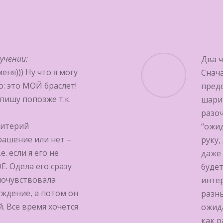
учении:
Два ч
еня))) Ну что я могу
Снача
: это МОЙ браслет!
предс
пишу попозже т.к.
шарик
разоч
ритерий
“ожид
рашение или нет –
руку,
. если я его не
даже 
Ё. Одела его сразу
будет
 почувствовала
интер
ждение, а потом он
разны
й. Все время хочется
ожида
как р