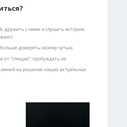
иться?
, дружить с ними и слушать истории,
ывают;
 больше доверять своему чутью;
 от “спящих”; пробуждать их
камней на решение наших актуальных