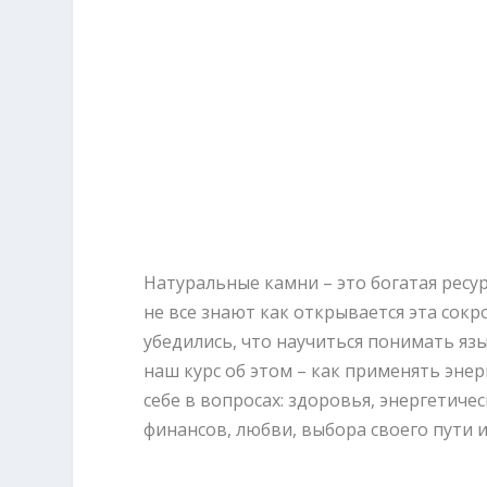
Камни – это живые создания, 
доступной и интересной форме
с любым камнем и с благодарн
Натуральные камни – это богатая ресур
не все знают как открывается эта сок
убедились, что научиться понимать яз
наш курс об этом – как применять эне
себе в вопросах: здоровья, энергетиче
финансов, любви, выбора своего пути 