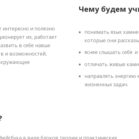
Чему будем уч
т интересно и полезно
понимать язык камней
ционирует их, работает
которые они рассказ
азвить в себе навык
яснее слышать себя и
тв и возможностей,
 окружающее
отличать живые камни
направлять энергию 
жизненных задач.
?
фейсбука в виде блоков теории и практических