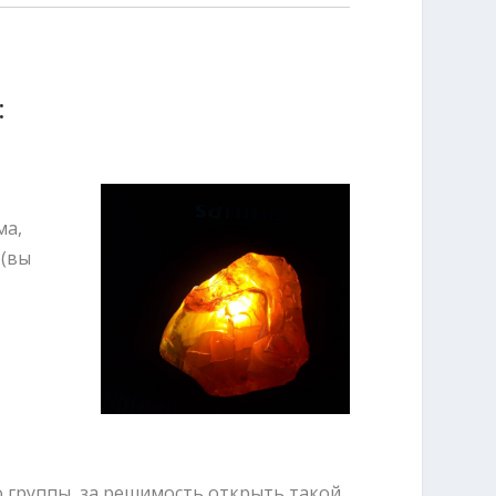
:
ма,
 (вы
о группы, за решимость открыть такой