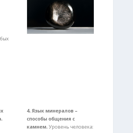
обых
их
4. Язык минералов –
.
способы общения с
камнем.
Уровень человека: