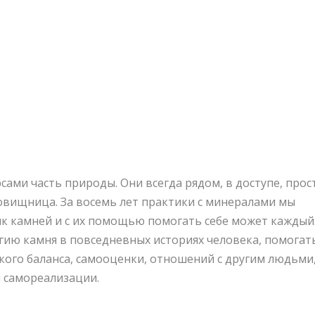
обладающие своим характером и имеющие опред
 все необходимые навыки и знания, чтобы вы 
остью принимать от него помощь и поддержку.
сами часть природы. Они всегда рядом, в доступе, прос
ровищница. За восемь лет практики с минералами мы
ык камней и с их помощью помогать себе может каждый
ргию камня в повседневных историях человека, помогат
ского баланса, самооценки, отношений с другим людьми
и самореализации.