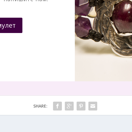
мулет
SHARE: