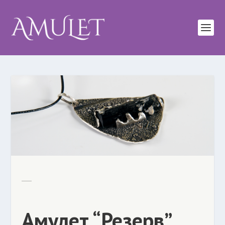
Амулет “Резерв”