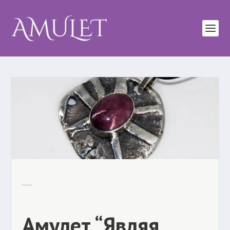
Амулет “Являя