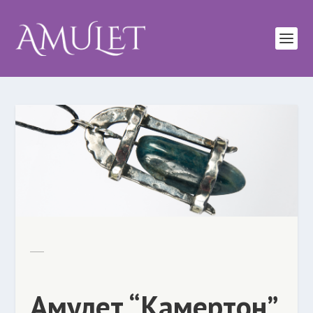
Амулет “Камертон”