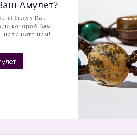
 Ваш Амулет?
сте! Если у Вас
 для которой Вам
– напишите нам!
мулет