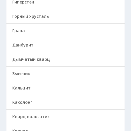
Гиперстен
Горный хрусталь
Гранат
Данбурит
Дымчатый кварц
Змеевик
Кальцит
Кахолонг
Кварц волосатик
Кианит