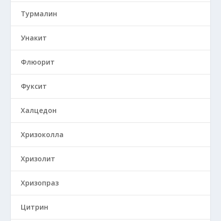
Турмалин
Унакит
Флюорит
Фуксит
Халцедон
Хризоколла
Хризолит
Хризопраз
Цитрин