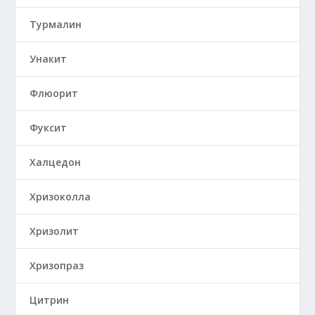
Турмалин
Унакит
Флюорит
Фуксит
Халцедон
Хризоколла
Хризолит
Хризопраз
Цитрин