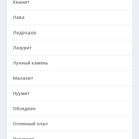
Кианит
Лава
Ладродор
Лазурит
Лунный камень
Малахит
Нуумит
Обсидиан
Огненный опал
Петерсит