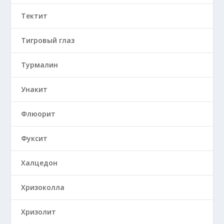
Тектит
Тигровый глаз
Турмалин
Унакит
Флюорит
Фуксит
Халцедон
Хризоколла
Хризолит