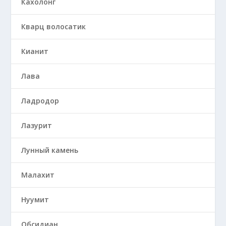
Кахолонг
Кварц волосатик
Кианит
Лава
Ладродор
Лазурит
Лунный камень
Малахит
Нуумит
Обсидиан