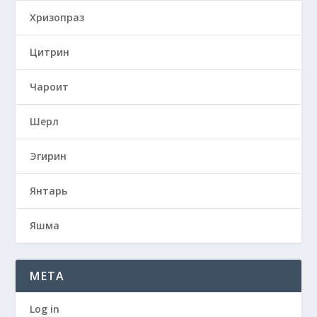
Хризопраз
Цитрин
Чароит
Шерл
Эгирин
Янтарь
Яшма
META
Log in