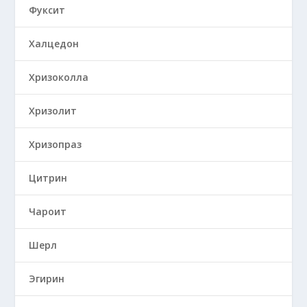
Фуксит
Халцедон
Хризоколла
Хризолит
Хризопраз
Цитрин
Чароит
Шерл
Эгирин