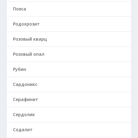
Пояса
Родохрозит
Розовый кварц
Розовый опал
Рубин
Сардоникс
Серафинит
Сердолик
Содалит