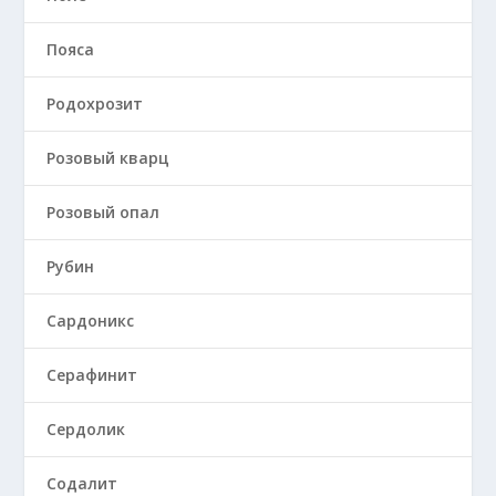
Пояса
Родохрозит
Розовый кварц
Розовый опал
Рубин
Сардоникс
Серафинит
Сердолик
Содалит