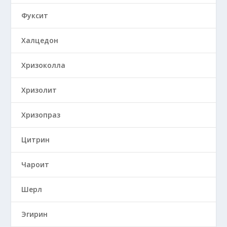
Фуксит
Халцедон
Хризоколла
Хризолит
Хризопраз
Цитрин
Чароит
Шерл
Эгирин