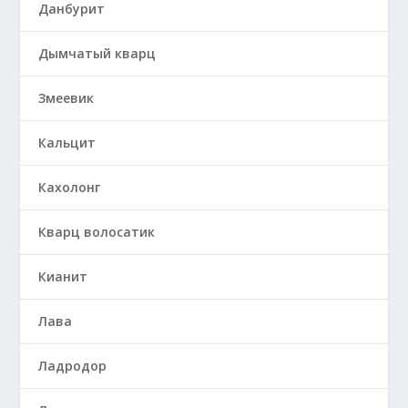
Данбурит
Дымчатый кварц
Змеевик
Кальцит
Кахолонг
Кварц волосатик
Кианит
Лава
Ладродор