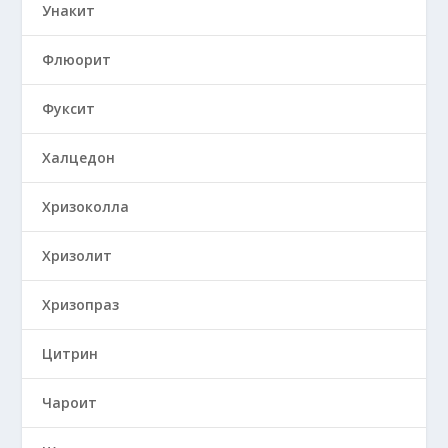
Унакит
Флюорит
Фуксит
Халцедон
Хризоколла
Хризолит
Хризопраз
Цитрин
Чароит