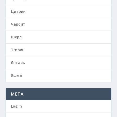
Цитрин
Чароит
Шерл
Эгирин
Янтарь
Яшма
META
Log in