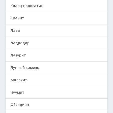
Кварц волосатик
Кианит
Лава
Ладродор
Лазурит
Лунный камень
Малахит
Нуумит
Обсидиан