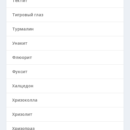
Тектит
Тигровый глаз
Турмалин
Унакит
Флюорит
Фуксит
Халцедон
Хризоколла
Хризолит
Хризопраз