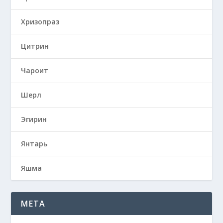
Хризопраз
Цитрин
Чароит
Шерл
Эгирин
Янтарь
Яшма
META