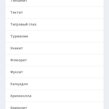
Танзанит
Тектит
Тигровый глаз
Турмалин
Унакит
Флюорит
Фуксит
Халцедон
Хризоколла
Хризолит