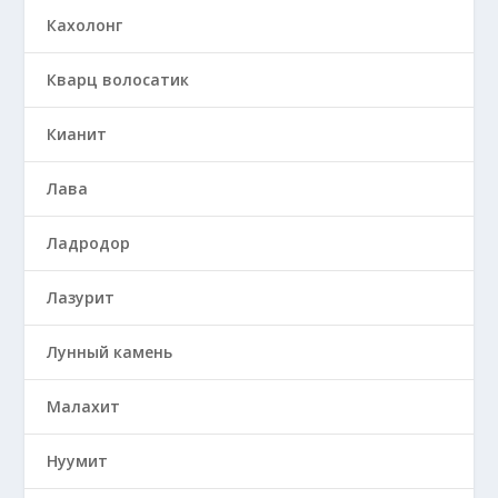
Кахолонг
Кварц волосатик
Кианит
Лава
Ладродор
Лазурит
Лунный камень
Малахит
Нуумит