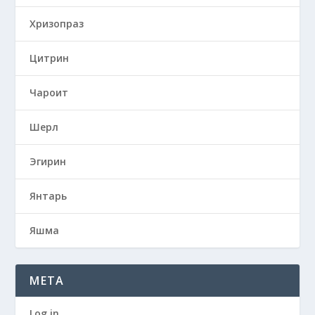
Хризопраз
Цитрин
Чароит
Шерл
Эгирин
Янтарь
Яшма
META
Log in