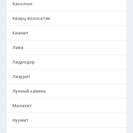
Кахолонг
Кварц волосатик
Кианит
Лава
Ладродор
Лазурит
Лунный камень
Малахит
Нуумит