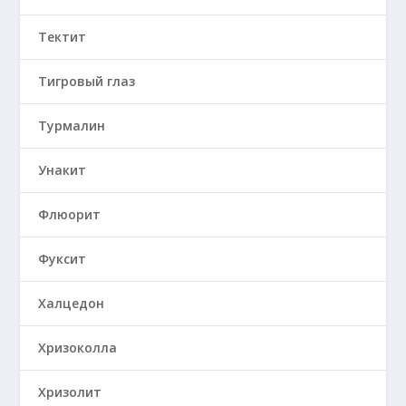
Тектит
Тигровый глаз
Турмалин
Унакит
Флюорит
Фуксит
Халцедон
Хризоколла
Хризолит