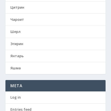
Цитрин
Чароит
Шерл
Эгирин
Янтарь
Яшма
META
Log in
Entries feed