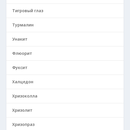
Тигровый глаз
Турмалин
Унакит
Флюорит
Фуксит
Халцедон
Хризоколла
Хризолит
Хризопраз