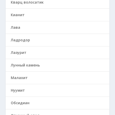
Кварц волосатик
Кианит
Лава
Ладродор
Лазурит
Лунный камень
Малахит
Нуумит
Обсидиан