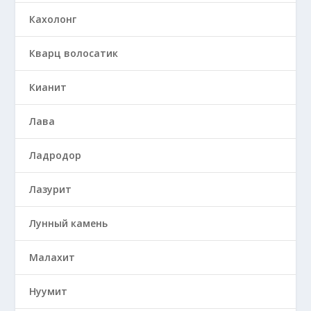
Кахолонг
Кварц волосатик
Кианит
Лава
Ладродор
Лазурит
Лунный камень
Малахит
Нуумит