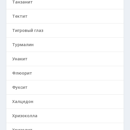
Танзанит
Тектит
Тигровый глаз
Турмалин
Унакит
Флюорит
Фуксит
Халцедон
Хризоколла
Хризолит