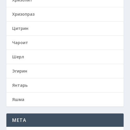
Хризопраз
Цитрин
Чароит
Шерл
Эгирин
Янтарь
Яшма
META