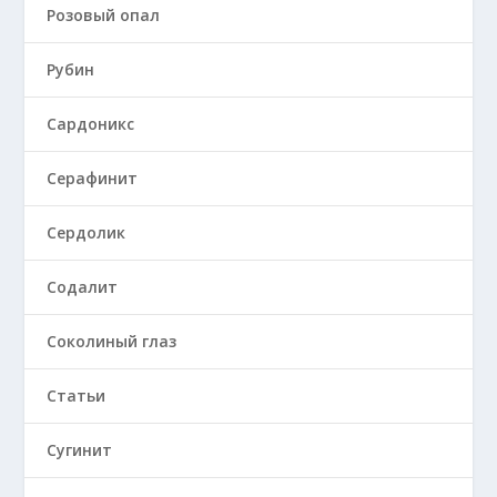
Розовый опал
Рубин
Сардоникс
Серафинит
Сердолик
Содалит
Соколиный глаз
Статьи
Сугинит