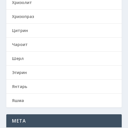
Хризолит
Хризопраз
Цитрин
Чароит
Шерл
Эгирин
Янтарь
Яшма
META