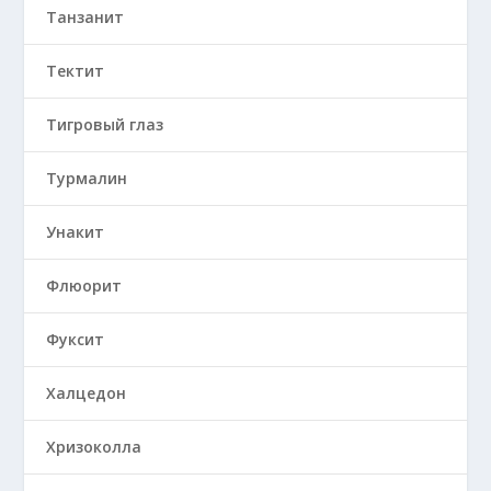
Танзанит
Тектит
Тигровый глаз
Турмалин
Унакит
Флюорит
Фуксит
Халцедон
Хризоколла