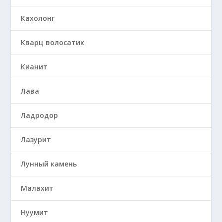
Кахолонг
Кварц волосатик
Кианит
Лава
Ладродор
Лазурит
Лунный камень
Малахит
Нуумит