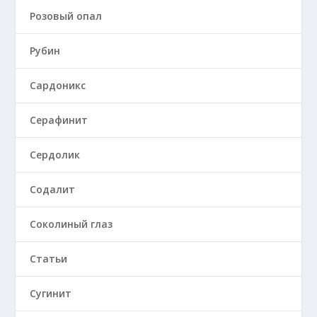
Розовый опал
Рубин
Сардоникс
Серафинит
Сердолик
Содалит
Соколиный глаз
Статьи
Сугинит