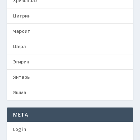
Хризопраз
Цитрин
Чароит
Шерл
Эгирин
Янтарь
Яшма
META
Log in