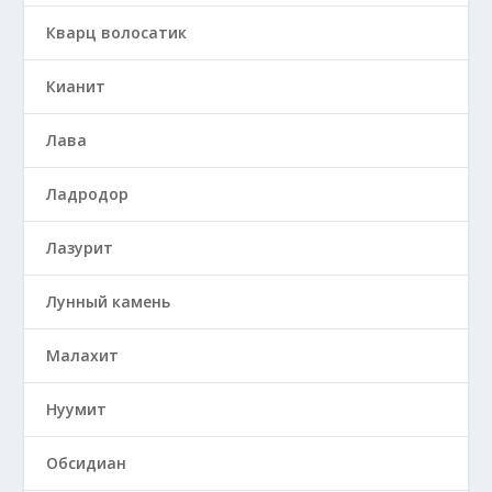
Кварц волосатик
Кианит
Лава
Ладродор
Лазурит
Лунный камень
Малахит
Нуумит
Обсидиан