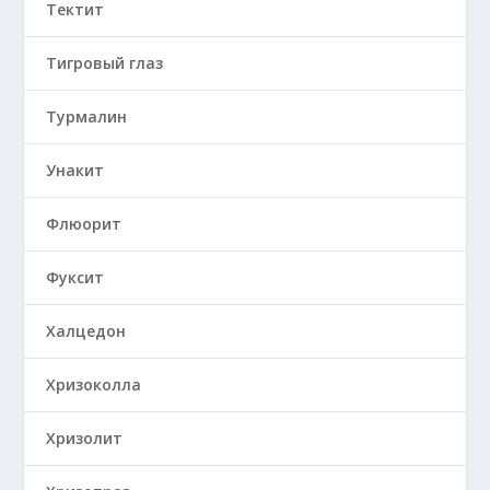
Тектит
Тигровый глаз
Турмалин
Унакит
Флюорит
Фуксит
Халцедон
Хризоколла
Хризолит